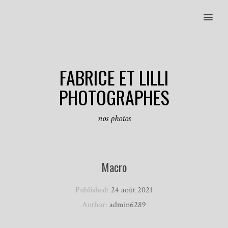
MENU
FABRICE ET LILLI
PHOTOGRAPHES
nos photos
Macro
Published:
24 août 2021
Author:
admin6289